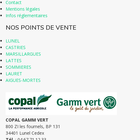
Contact
SERVICES
Mentions légales
Infos réglementaires
CONSEILS
NOS POINTS DE VENTE
LUNEL
ACTUALITÉS
CASTRIES
MARSILLARGUES
CONTACT
LATTES
SOMMIERES
LAURET
AIGUES-MORTES
COPAL GAMM VERT
800 ZI les fournels, BP 131
34401 Lunel Cedex
Tél.
: 04.67.71.12.33